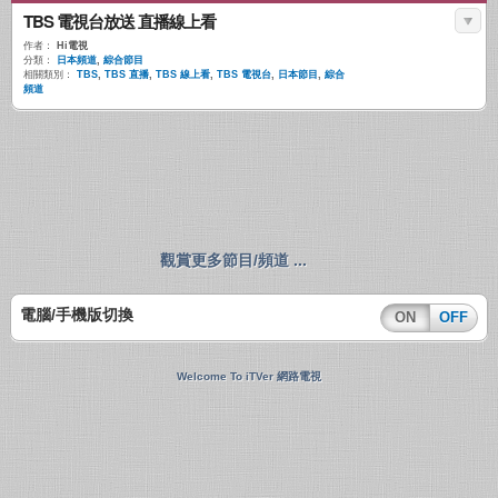
TBS 電視台放送 直播線上看
作者：
Hi電視
分類：
日本頻道
,
綜合節目
相關類別：
TBS
,
TBS 直播
,
TBS 線上看
,
TBS 電視台
,
日本節目
,
綜合
頻道
觀賞更多節目/頻道 ...
電腦/手機版切換
ON
OFF
Welcome To iTVer 網路電視