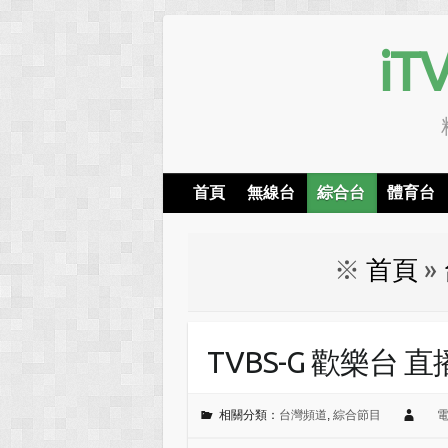
i
首頁
無線台
綜合台
體育台
※
首頁
»
TVBS-G 歡樂台 
相關分類：
台灣頻道
,
綜合節目