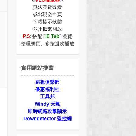
無法瀏覽觀看
或出現空白頁
下載提示軟體
並用IE來開啟
P.S
: 搭配 "
IE Tab
" 瀏覽
" 請重新整理網頁、多按幾次播放鈕，或著是切換瀏覽器即可正
實用網站推薦
跳板俱樂部
優惠福利社
工具邦
Windy 天氣
即時網路攻擊顯示
Downdetector 監控網