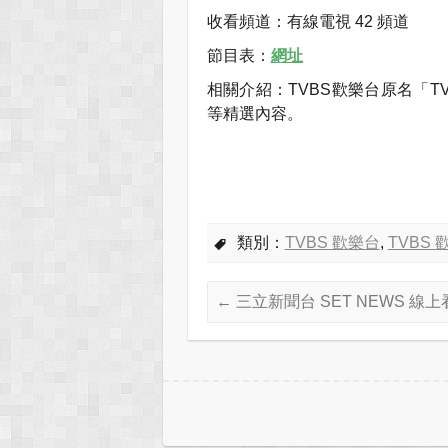
收看頻道：有線電視 42 頻道
節目表：
網址
相關介紹：TVBS歡樂台原名「T
等精選內容。
類別：
TVBS 歡樂台
,
TVBS 
←
三立新聞台 SET NEWS 線上