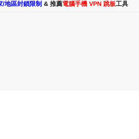
國家/地區封鎖限制
& 推薦
電腦手機 VPN 跳板
工具
出現 "
Could not connect to server