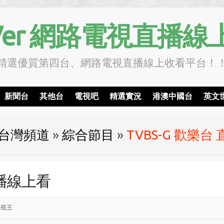
TVer 網路電視直播線
精選優質第四台、網路電視直播線上收看平台！
新聞台
其他台
電視吧
精選實況
港澳中國台
英文
台灣頻道
»
綜合節目
»
TVBS-G 歡樂台
直播線上看
電視王