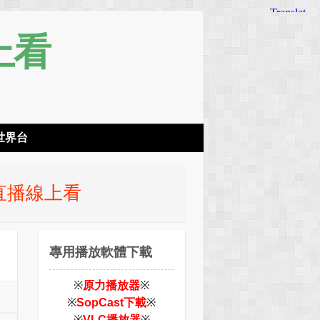
上看
！
世界台
 直播線上看
專用播放軟體下載
※
原力播放器
※
※
SopCast下載
※
※
VLC播放器
※