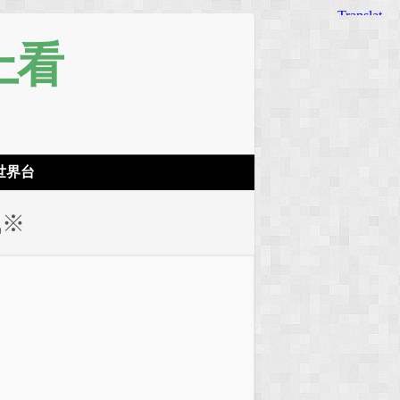
上看
！
世界台
訊※