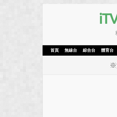
i
首頁
無線台
綜合台
體育台
※