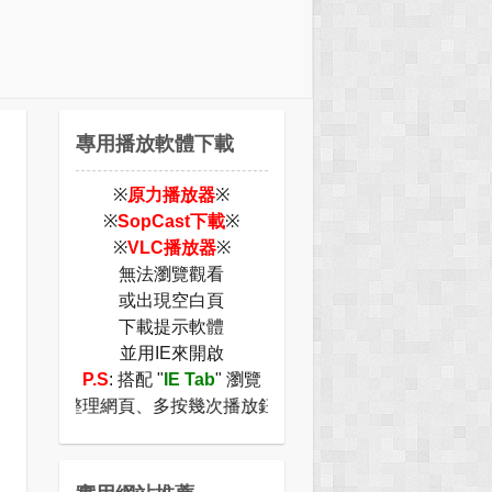
專用播放軟體下載
※
原力播放器
※
※
SopCast下載
※
※
VLC播放器
※
無法瀏覽觀看
或出現空白頁
下載提示軟體
並用IE來開啟
P.S
: 搭配 "
IE Tab
" 瀏覽
 請重新整理網頁、多按幾次播放鈕，或著是切換瀏覽器即可正常