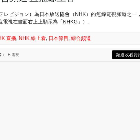
総合テレビジョン）為日本放送協會（NHK）的無線電視頻道之一
（數位電視在畫面右上上顯示為「NHKG」）。
HK 直播
,
NHK 線上看
,
日本節目
,
綜合頻道
頻道收看資
者：
Hi電視