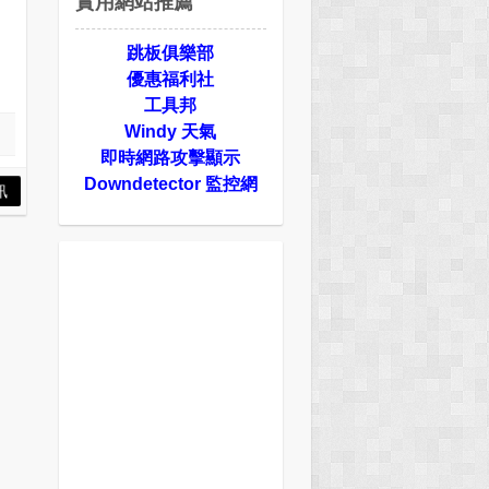
實用網站推薦
，
跳板俱樂部
優惠福利社
工具邦
Windy 天氣
即時網路攻擊顯示
Downdetector 監控網
訊