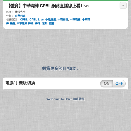
【體育】中華職棒 CPBL 網路直播線上看 Live
作者：
電視先生
分類：
台灣頻道
相關類別：
CPBL
,
CPBL Live
,
中職直播
,
中職轉播
,
中華職棒
,
中華職
棒 直播
,
中華職棒 轉播
,
棒球
,
運動
,
體育
觀賞更多節目/頻道 ...
電腦/手機版切換
ON
OFF
Welcome To iTVer 網路電視