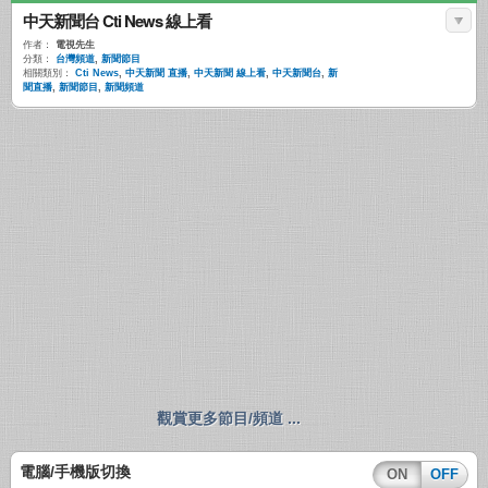
中天新聞台 Cti News 線上看
作者：
電視先生
分類：
台灣頻道
,
新聞節目
相關類別：
Cti News
,
中天新聞 直播
,
中天新聞 線上看
,
中天新聞台
,
新
聞直播
,
新聞節目
,
新聞頻道
觀賞更多節目/頻道 ...
電腦/手機版切換
ON
OFF