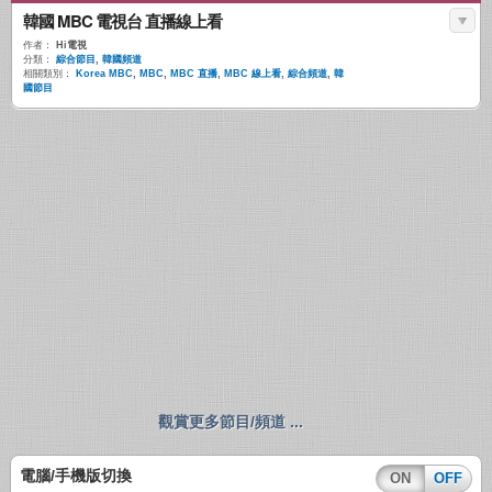
韓國 MBC 電視台 直播線上看
作者：
Hi電視
分類：
綜合節目
,
韓國頻道
相關類別：
Korea MBC
,
MBC
,
MBC 直播
,
MBC 線上看
,
綜合頻道
,
韓
國節目
觀賞更多節目/頻道 ...
電腦/手機版切換
ON
OFF