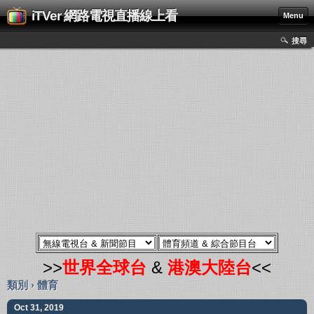
iTVer 網路電視直播線上看
Menu
搜尋
>>
世界全球台
&
港澳大陸台
<<
類別 › 體育
Oct 31, 2019