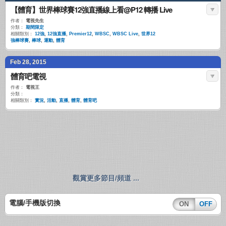
【體育】世界棒球賽12強直播線上看@P12 轉播 Live
作者：
電視先生
分類：
期間限定
相關類別：
12強
,
12強直播
,
Premier12
,
WBSC
,
WBSC Live
,
世界12
強棒球賽
,
棒球
,
運動
,
體育
Feb 28, 2015
體育吧電視
作者：
電視王
分類：
相關類別：
實況
,
活動
,
直播
,
體育
,
體育吧
觀賞更多節目/頻道 ...
電腦/手機版切換
ON
OFF