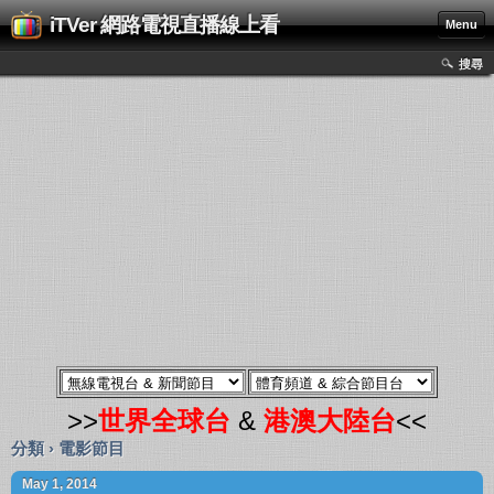
iTVer 網路電視直播線上看
Menu
搜尋
>>
世界全球台
&
港澳大陸台
<<
分類 › 電影節目
May 1, 2014